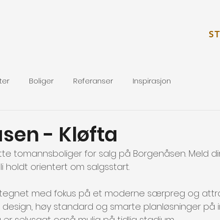
S
ter
Boliger
Referanser
Inspirasjon
sen - Kløfta
tte tomannsboliger for salg på Borgenåsen. Meld di
i holdt orientert om salgsstart.
kttegnet med fokus på et moderne særpreg og attra
ll design, høy standard og smarte planløsninger på i
g er selvsagt også mulig på tidlig stadium.