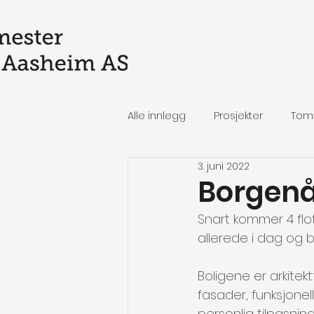
Alle innlegg
Prosjekter
Tom
3. juni 2022
Borgenå
Snart kommer 4 flo
allerede i dag og bl
Boligene er arkite
fasader, funksjone
personlig tilpasnin