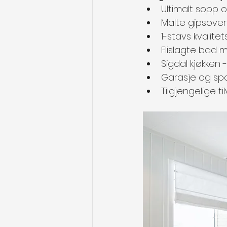
Ultimalt sopp 
Malte gipsover
1-stavs kvalitet
Flislagte bad m
Sigdal kjøkken 
Garasje og spo
Tilgjengelige t