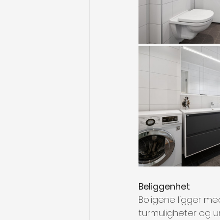
Beliggenhet
Boligene ligger med
turmuligheter og um