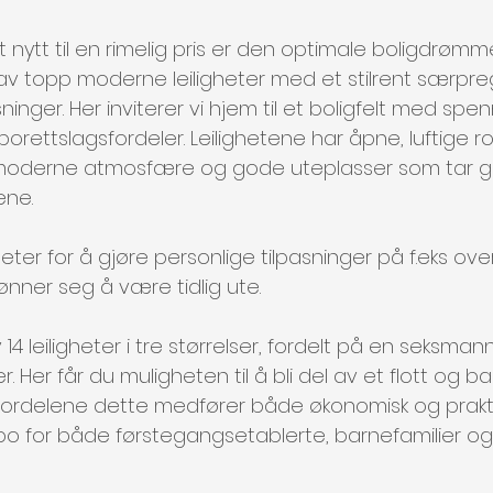
 nytt til en rimelig pris er den optimale boligdrøm
 av topp moderne leiligheter med et stilrent særpr
sninger. Her inviterer vi hjem til et boligfelt med sp
borettslagsfordeler. Leilighetene har åpne, luftige
derne atmosfære og gode uteplasser som tar go
ene.
eter for å gjøre personlige tilpasninger på f.eks over
ønner seg å være tidlig ute.
14 leiligheter i tre størrelser, fordelt på en seksman
. Her får du muligheten til å bli del av et flott og b
ordelene dette medfører både økonomisk og praktisk
 bo for både førstegangsetablerte, barnefamilier og 