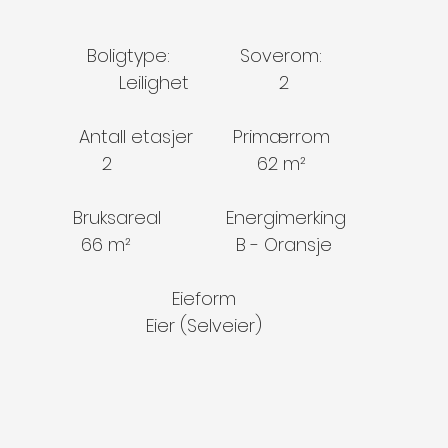
Boligtype:              Soverom:
Leilighet                  2
Antall etasjer        Primærrom
2                             62 m²
  Bruksareal             Energimerking
 66 m²                     B - Oransje
Eieform
Eier (Selveier)