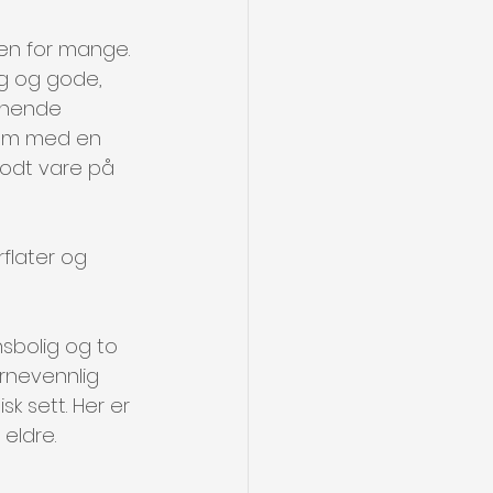
men for mange. 
eg og gode, 
ennende 
 rom med en 
dt vare på 
flater og 
nsbolig og to 
arnevennlig 
 sett. Her er 
eldre.