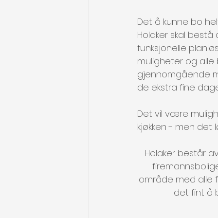
Det å kunne bo helt
Holaker skal bestå
funksjonelle planlø
muligheter og alle 
gjennomgående mo
de ekstra fine dag
Det vil være muligh
kjøkken - men det l
Holaker består av 
firemannsboliger
område med alle f
det fint å