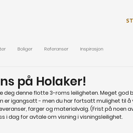
S
ter
Boliger
Referanser
Inspirasjon
ans på Holaker!
ikre deg denne flotte 3-roms leiligheten. Meget god 
en er igangsatt - men du har fortsatt mulighet til 
everanser, farger og materialvalg. (Frist på noen av 
s i dag for avtale om visning i visningsleilighet.